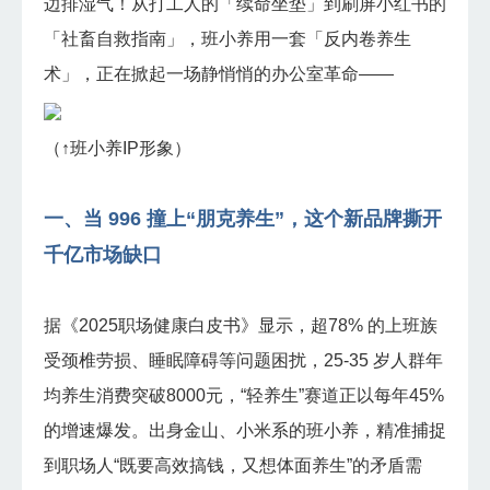
边排湿气！从打工人的「续命坐垫」到刷屏小红书的
商业
「社畜自救指南」，班小养用一套「反内卷养生
术」，正在掀起一场静悄悄的办公室革命——
（↑班小养IP形象）
一、当 996 撞上“朋克养生”，这个新品牌撕开
千亿市场缺口
据《2025职场健康白皮书》显示，超78% 的上班族
受颈椎劳损、睡眠障碍等问题困扰，25-35 岁人群年
均养生消费突破8000元，“轻养生”赛道正以每年45%
的增速爆发。出身金山、小米系的班小养，精准捕捉
到职场人“既要高效搞钱，又想体面养生”的矛盾需