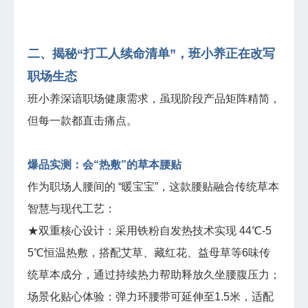
二、揭秘“打工人续命清单”，班小养正在改写
职场生态
班小养深谙职场健康需求，虽现阶段产品矩阵精简，
但每一款都直击痛点。
爆品实测：会“热敷”的草本腰贴
作为职场人腰间的 “暖宝宝”，这款腰贴融合传统草本
智慧与现代工艺：
★双重核心设计：采用铁粉自发热技术实现 44℃-5
5℃恒温热敷，搭配艾草、藏红花、益母草等6味传
统草本成分，通过持续热力帮助释放久坐腰腹压力；
场景化贴心体验：弹力环腰带可延伸至1.5米，适配