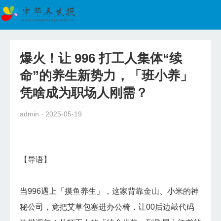
首页
新闻
爆火！让 996 打工人集体“续
养生知识
命”的养生新势力，「班小养」
食疗养生
凭啥成为职场人刚需？
四季养生
admin
· 2025-05-19
保健养生
【导语】
人群养生
中医养生
当996遇上「摸鱼养生」，这家背靠金山、小米的神
秘公司，竟把艾草包塞进办公椅，让00后边敲代码
运行养生