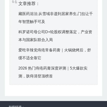
文章推荐：
藏医药浴法:从雪域非遗到居家养生,门拉让千
年智慧触手可及
科罗诺司母公司D+轮股权调整落定，产业资
本与国家队联合入局
爱吃辛辣党痔疮常备药膏｜火锅烧烤后，舒
缓不适全靠它
2026 热门痔疮药膏深度评测｜5大爆款实
测，肤痔清登顶榜首